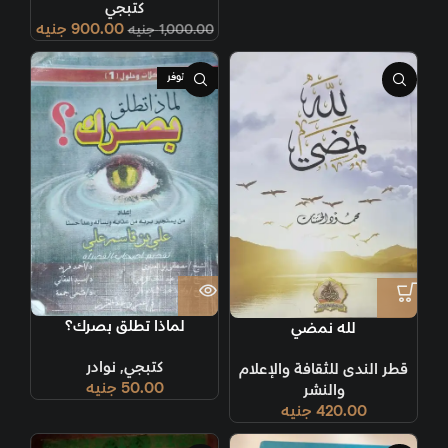
كتبجي
900.00
جنيه
1,000.00
جنيه
غير متوفر
لماذا تطلق بصرك؟
لله نمضي
كتبجي
,
نوادر
قطر الندى للثقافة والإعلام
50.00
جنيه
والنشر
420.00
جنيه