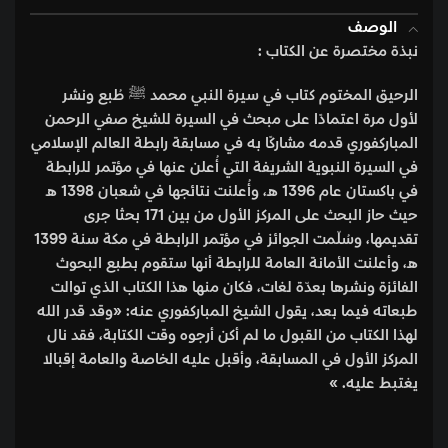
الوصف
نبذة مختصرة عن الكتاب :
الرحيق المختوم كتاب في سيرة النبي محمد ﷺ طُبع ونشر
لأول مرة اعتمادًا على مبحث في السيرة للشيخ صفي الرحمن
المباركفوري قدمه مشاركًا به في مسابقة رابطة العالم الإسلامي
في السيرة النبوية الشريفة التي أُعلن عنها في مؤتمر للرابطة
في باكستان عام 1396 هـ، وأُعلنت نتائجها في شعبان 1398 هـ
حيث حاز البحث على المركز الأول من بين 171 بحثا جرى
تقديمها، وسُلّمت الجوائز في مؤتمر الرابطة في مكة سنة 1399
هـ، وأعلنت الأمانة العامة للرابطة أنها ستقوم بطبع البحوث
الفائزة ونشرها بعدّة لغات، فكان منها هذا الكتاب الذي توالت
طبعاته فيما بعد، يقول الشيخ المباركفوري عنه: «وقد قدر الله
لهذا الكتاب من القبول ما لم أكن أرجوه وقت الكتابة، فقد نال
المركز الأول في المسابقة، وأقبل عليه الخاصة والعامة إقبالا
يغتبط عليه. »