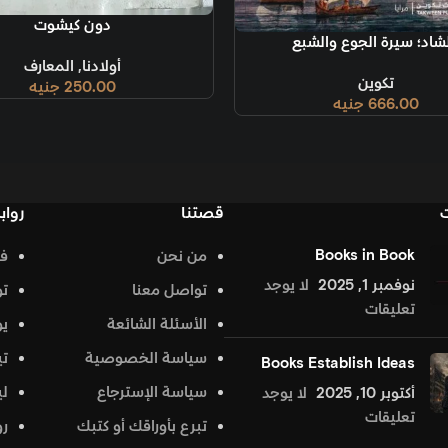
إضافة إلى السلة
دون كيشوت
إضافة إلى السل
أولادنا
,
المعارف
250.00
جنيه
المؤسسة 
قصتنا
روابط تهمك
من نحن
فيس بوك
د
تواصل معنا
تويتر
الأسئلة الشائعة
يوتيوب
سياسة الخصوصية
تيك توك
Bo
سياسة الإسترجاع
لينكد إن
جد
تبرع بأوراقك أو كتبك
روابط تهمك