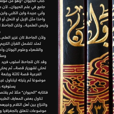
كتاب الحيوان -وهو من مؤلفات الجاحظ الأخيرة أيضا- أو
جامع في علم الحيوان.. لأن من كتبوا قبل الجاحظ في هذ
وأبي عبيدة وابن الكلبي وابن الأعرابي والسجستاني وغيرهم.
واحدًا مثل الإبل أو النحل أو الطير.. وكان اهتمامهم الأول 
وليس العلمية.. ولكن الجاحظ اهتم إلى جانب اللغة والشعر
وغرائزه وأحواله وعاداته.
ولأن الجاحظ كان غزير العلم.. مستوعبًا لثقافات عصره.. 
تمتد لتشمل القرآن الكريم والحديث النبوي والتوراة وال
والشعراء وعلوم اليونان وأدب فارس وحكمة الهند بالإضا
ومشاهداته وملاحظاته الخاصة.
وقد كان للجاحظ أسلوب فريد يشبه قصص ألف ليلة وليلة ا
تحكي لشهريار قصة… ثم يحكي أحد أبطال هذه القصة قصة
الفرعية قصة ثالثة ورابعة أحيانًا..ثم نعود للقصة الأس
موضوعًا ثم يتركه ليتناول غيره.. ثم يعود للموضوع الأول..
يستوفيه وينتقل إلى موضوع جديد… و
فكتابه “الحيوان” مثلاً لم يقتصر فيه على الموضوع الذي يد
تناول بعض المعارف الطبيعية والفلسفية.. وتحدث في سي
والنزاع بين أهل الكلام وغيرهم من الطوائف الدينية.. كما
موضوعات تتعلق بالجغرافيا والطب وعادات الأعراب وبعض