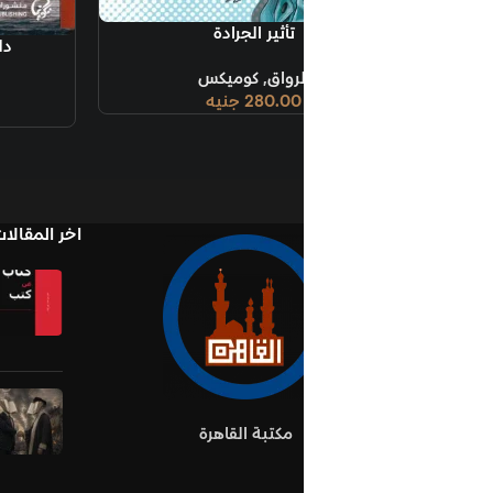
تأثير الجرادة
إضافة إلى السلة
دلشاد؛ سيرة الجوع والشبع
لرواق
,
كوميكس
تكوين
280.00
جنيه
666.00
جنيه
اخر المقالات
Books in Book
نوفمبر 1, 2025
لا يوج
تعليقات
oks Establish Ideas
أكتوبر 10, 2025
لا يو
مكتبة القاهرة
تعليقات