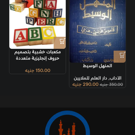
مكعبات خشبية بتصميم
حروف إنجليزية متعددة
الألوان
المنهل الوسيط
150.00
جنيه
الآداب
,
دار العلم للملايين
290.00
جنيه
350.00
جنيه