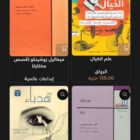
علم الخيال
ميخائيل زوشينكو (قصص
مختارة)
الرواق
135.00
جنيه
إبداعات عالمية