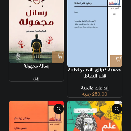
رسالة مجهولة
جمعية غيرنزي للأدب وفطيرة
قشر البطاطا
زين
إبداعات عالمية
250.00
جنيه