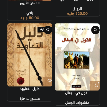
الدخان الأزرق
الرواق
يافي
325.00
جنيه
50.00
جنيه
غير متوفر
دليل التعاويذ
القول في البغال
منشورات حرّة
منشورات الجمل