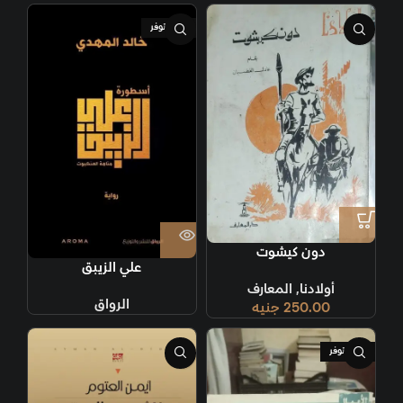
غير متوفر
دون كيشوت
علي الزيبق
أولادنا
,
المعارف
الرواق
250.00
جنيه
غير متوفر