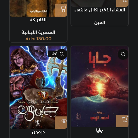
العشاء الأخير لكارل ماركس
الفابريكة
العين
المصرية اللبنانية
130.00
جنيه
غير متوفر
جايا
ديمون