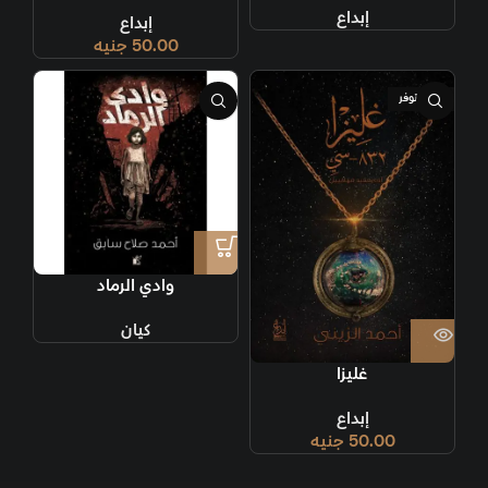
إبداع
إبداع
50.00
جنيه
غير متوفر
وادي الرماد
كيان
غليزا
إبداع
50.00
جنيه