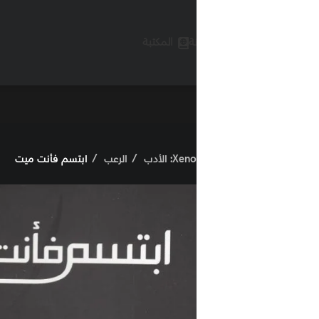
ة
المكتبة
X: الأدب
الرعب
ابتسم فأنت ميت