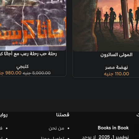
قراءة المزيد
رحلة حب رحلة رعب مع أجاثا كريستي
قراءة المزيد
كتبجي
980.00
جنيه
5,000.00
جنيه
قصتنا
روابط تهمك
من نحن
فيس بوك
د
تواصل معنا
تويتر