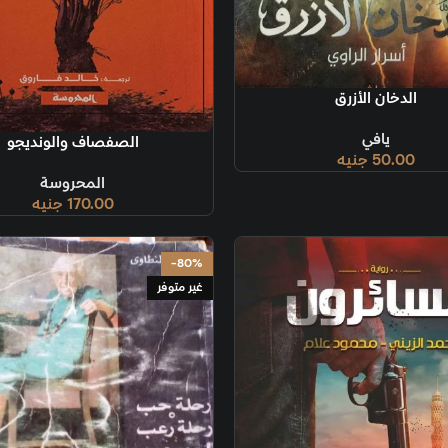
إضافة إلى السل
قراءة المزيد
الصفصاف والونديجو
المحروسة
170.00
جنيه
-80%
غير متوفر
غير متوفر