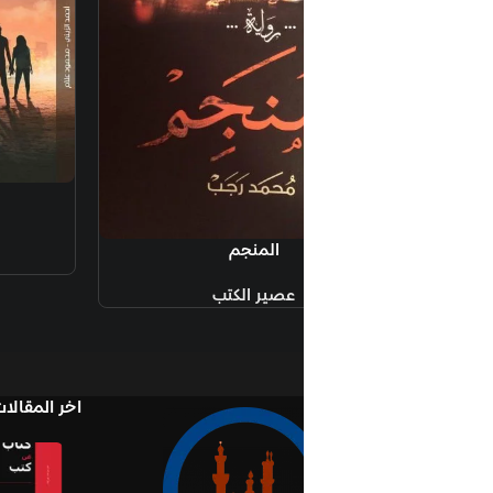
إضافة إلى السلة
الموتى السائرون
نهضة مصر
المنجم
110.00
جنيه
عصير الكتب
اخر المقالات
Books in Book
نوفمبر 1, 2025
لا يوج