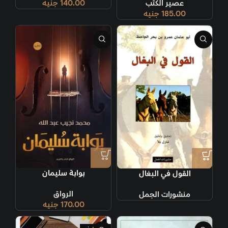
عصير الكتب
140.00
جنيه
185.00
جنيه
بوابة سليمان
القول في البغال
الرواق
منشورات الجمل
170.00
جنيه