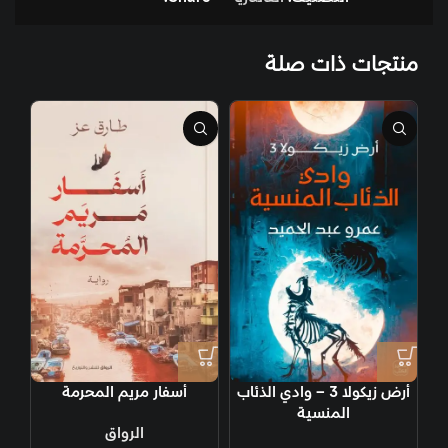
منتجات ذات صلة
أرض زيكولا 3 – وادي الذئاب
أسفار مريم المحرمة
المنسية
الرواق