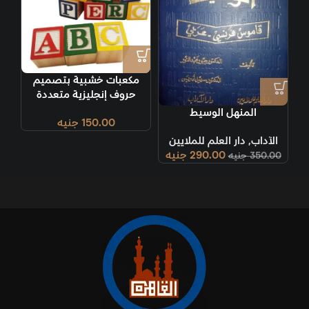
مكعبات خشبية بتصميم
حروف إنجليزية متعددة
الألوان
المنهل الوسيط
150.00
جنيه
الآداب
,
دار العلم للملايين
290.00
جنيه
350.00
جنيه