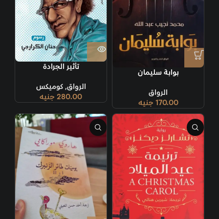
تأثير الجرادة
بوابة سليمان
الرواق
,
كوميكس
الرواق
280.00
جنيه
170.00
جنيه