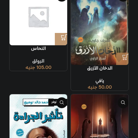
النحاس
الرواق
105.00
جنيه
الدخان الأزرق
يافي
50.00
جنيه
غير متوفر