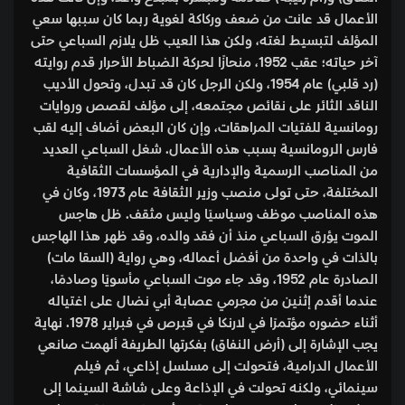
الأعمال قد عانت من ضعف وركاكة لغوية ربما كان سببها سعي
المؤلف لتبسيط لغته، ولكن هذا العيب ظل يلازم السباعي حتى
آخر حياته؛ عقب 1952، منحازًا لحركة الضباط الأحرار قدم روايته
(رد قلبي) عام 1954، ولكن الرجل كان قد تبدل، وتحول الأديب
الناقد الثائر على نقائص مجتمعه، إلى مؤلف لقصص وروايات
رومانسية للفتيات المراهقات، وإن كان البعض أضاف إليه لقب
فارس الرومانسية بسبب هذه الأعمال. شغل السباعي العديد
من المناصب الرسمية والإدارية في المؤسسات الثقافية
المختلفة، حتى تولى منصب وزير الثقافة عام 1973، وكان في
هذه المناصب موظف وسياسيًا وليس مثقف. ظل هاجس
الموت يؤرق السباعي منذ أن فقد والده، وقد ظهر هذا الهاجس
بالذات في واحدة من أفضل أعماله، وهي رواية (السقا مات)
الصادرة عام 1952، وقد جاء موت السباعي مأسويًا وصادمًا،
عندما أقدم إثنين من مجرمي عصابة أبي نضال على اغتياله
أثناء حضوره مؤتمرًا في لارنكا في قبرص في فبراير 1978. نهاية
يجب الإشارة إلى (أرض النفاق) بفكرتها الطريفة ألهمت صانعي
الأعمال الدرامية، فتحولت إلى مسلسل إذاعي، ثم فيلم
سينمائي، ولكنه تحولت في الإذاعة وعلى شاشة السينما إلى