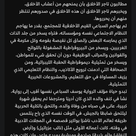
مطالبون تاجر الأخلاق بأن يمنحهم من أعشاب الأخلاق،
ويخبرهم تاجر الأخلاق أن هذه الأخلاق في صدورهم تنتظر
منهم أن يحرروها.
لم يهاجم السباعي القيم الأخلاقية للمجتمع، بقدر ما يهاجم
النظام الاجتماعي نفسه ومؤسساته، فتراه يسخر من جلد الذات
الذي يمارسه البعض بإلصاق كل نقيصة بقومه وكل مكرمة في
الغربيين، ويسخر من البيروقراطية المشغولة باللوائح
والقوانين والمراتب الوظيفية دون أن تحقق شيء للمواطن،
ويسخر من تمثيلية ديموقراطية الحقبة الليبرالية، ومن
الصحافة التي ادمنت ترويج الأكاذيب، والنظام التعليمي الذي
يزيف المساواة في حق التعليم، والمشروعات الخيرية
التمثيلية.
تبدو حياة مؤلف الرواية يوسف السباعي نفسها أقرب إلى رواية،
نشأ في كنف والده الذي كان أديبًا ومترجمًا لم يحقق شهرة
كبيرة، عانى في صباه من وفاة والده، والتحق بالكلية الحربية
ليلتحق ضابطًا بالجيش، في الوقت نفسه الذي راح يتلمس
طريقه لعالم الأدب ناشرًا بواكير قصصه في المجلات الأدبية
في وقته، كانت أعماله الأولى مثل (نائب عزرائيل) و(أرض
النفاق) و(أم رتيبة) صادمة ومبشرة بمبدع واعد، وإن كانت هذه