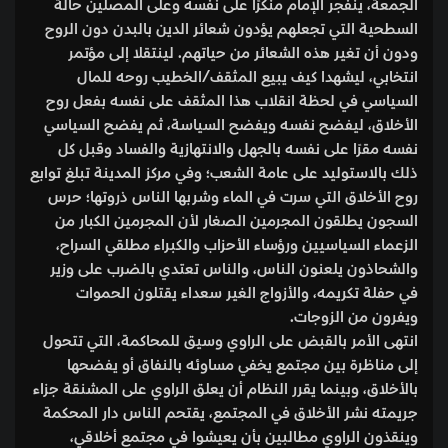
الجمعة، ينفجر الإمام منكرًا على نفسه وعلى المصلين حالة
السطحية التي تجعلهم يؤدون شعائر الدين بالبدن دون الروح
ودون أن تغير هذه الشعائر من حياتهم. لينتقلا إلى مؤتمر
انتخابي، ليشهدا كيف يبيع المثقف/الخطيب روحه للمال
السياسي في لحظة انقلاب هذا المثقف على نفسه بفعل روح
الأخلاق، ليفضح نفسه ويفضح السياسة، ثم يفضح السياسي
نفسه مقرًا على نفسه بالجهل والانتهازية والفساد وقبل كل
ذلك بالاستوليد على عامة الشعب؛ وفي مركز المدينة تبلغ توابع
روح الأخلاق التي سرت في الماء وشربها الناس ذروتها؛ حرس
السجون يطلقون المجرمين الصغار لأن المجرمين الكبار من
الزعماء السياسيين ورؤساء الأحزاب والكبراء مطلقي السراح،
والشحاذون يلعنون الناس، والناس تعتدي بالضرب على وزير
في حفلة تكريمه، والأزواج الغير سعداء يقتلون الحموات
ويفرون من الزوجات.
انتهى الأمر بالقبض على الراوي وسيق للمحاكمة، التي تتحول
إلى مناظرة بين مجتمع يخفي مساوئه بالنفاق أو يفضحها
بالأخلاق، وبينما يقرر النظام أن يعلق الراوي على المشنقة جزاء
جريمته نشر الأخلاق في المجتمع، يقتحم الناس دار المحكمة
وينقذون الراوي مطالبين بأن يعيشوا في مجتمع أخلاقي،