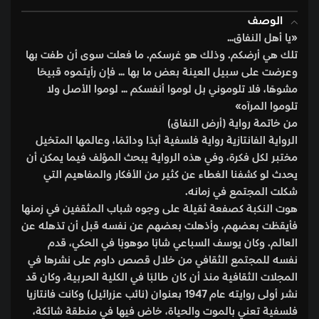
الوصف
«يا أهل النفاق…
تلك هي أرضكم. وذلك هو غرسكم. ما فعلت سوى أن طفت بها
وعرضت على سبيل العينة بعض ما بها … فإن رأيتموه قبيحًا
مشوهًا، فلا تلوموني بل لوموا أنفسكم … لوموا الأصل ولا
تلوموا المرآه»
من خاتمة رواية (أرض النفاق)
الرواية الفانتازية رواية فلسفية أبدًا ودائمًا، وعالمها المتخيل
مختبر لكل فكرة، وفي هذه الرواية يبحث المؤلف فيما يمكن أن
يحدث لو كشفنا الغطاء عن كثير من الأفكار والمفاهيم التي
شكلت المجتمع في زمانه.
هوت النكبة كصفعة ثقيلة على وجوه شباب المثقفين في زمنها
فأيقظت بعضهم، وأذهلت بعضهم عن نفسه قبل أن تذهله عن
العالم. وكان يوسف السباعي شابًا موهوبًا في الحكي، قدم
نفسه للمجتمع الثقافي من خلال قصص داوم على نشرها في
المجلات الثقافية منذ أن كان طالبًا في الكلية الحربية، وكان قد
نشر أولى روايته عام 1947 بعنوان (نائب عزرائيل) وكانت فانتازيا
فلسفية تعني بالموت والحياة، خاض فيها في منطقة شائكة،