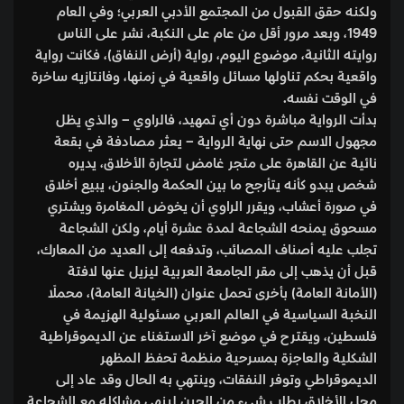
ولكنه حقق القبول من المجتمع الأدبي العربي؛ وفي العام
1949، وبعد مرور أقل من عام على النكبة، نشر على الناس
روايته الثانية، موضوع اليوم، رواية (أرض النفاق)، فكانت رواية
واقعية بحكم تناولها مسائل واقعية في زمنها، وفانتازيه ساخرة
في الوقت نفسه.
بدأت الرواية مباشرة دون أي تمهيد، فالراوي – والذي يظل
مجهول الاسم حتى نهاية الرواية – يعثر مصادفة في بقعة
نائية عن القاهرة على متجر غامض لتجارة الأخلاق، يديره
شخص يبدو كأنه يتأرجح ما بين الحكمة والجنون، يبيع أخلاق
في صورة أعشاب، ويقرر الراوي أن يخوض المغامرة ويشتري
مسحوق يمنحه الشجاعة لمدة عشرة أيام، ولكن الشجاعة
تجلب عليه أصناف المصائب، وتدفعه إلى العديد من المعارك،
قبل أن يذهب إلى مقر الجامعة العربية ليزيل عنها لافتة
(الأمانة العامة) بأخرى تحمل عنوان (الخيانة العامة)، محملًا
النخبة السياسية في العالم العربي مسئولية الهزيمة في
فلسطين، ويقترح في موضع آخر الاستغناء عن الديموقراطية
الشكلية والعاجزة بمسرحية منظمة تحفظ المظهر
الديموقراطي وتوفر النفقات، وينتهي به الحال وقد عاد إلى
محل الأخلاق يطلب شيء من الجبن لينهي مشاكله مع الشجاعة