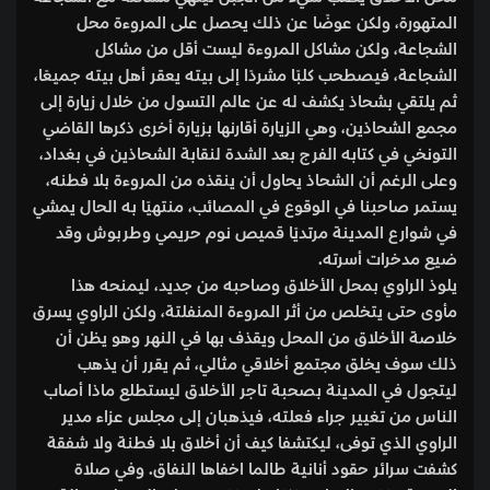
المتهورة، ولكن عوضًا عن ذلك يحصل على المروءة محل
الشجاعة، ولكن مشاكل المروءة ليست أقل من مشاكل
الشجاعة، فيصطحب كلبًا مشردًا إلى بيته يعقر أهل بيته جميعًا،
ثم يلتقي بشحاذ يكشف له عن عالم التسول من خلال زيارة إلى
مجمع الشحاذين، وهي الزيارة أقارنها بزيارة أخرى ذكرها القاضي
التونخي في كتابه الفرج بعد الشدة لنقابة الشحاذين في بغداد،
وعلى الرغم أن الشحاذ يحاول أن ينقذه من المروءة بلا فطنه،
يستمر صاحبنا في الوقوع في المصائب، منتهيًا به الحال يمشي
في شوارع المدينة مرتديًا قميص نوم حريمي وطربوش وقد
ضيع مدخرات أسرته.
يلوذ الراوي بمحل الأخلاق وصاحبه من جديد، ليمنحه هذا
مأوى حتى يتخلص من أثر المروءة المنفلتة، ولكن الراوي يسرق
خلاصة الأخلاق من المحل ويقذف بها في النهر وهو يظن أن
ذلك سوف يخلق مجتمع أخلاقي مثالي، ثم يقرر أن يذهب
ليتجول في المدينة بصحبة تاجر الأخلاق ليستطلع ماذا أصاب
الناس من تغيير جراء فعلته، فيذهبان إلى مجلس عزاء مدير
الراوي الذي توفى، ليكتشفا كيف أن أخلاق بلا فطنة ولا شفقة
كشفت سرائر حقود أنانية طالما اخفاها النفاق. وفي صلاة