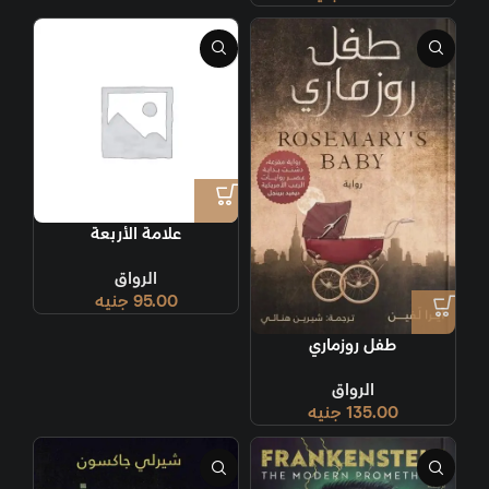
علامة الأربعة
الرواق
95.00
جنيه
طفل روزماري
الرواق
135.00
جنيه