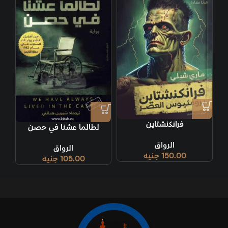
فرانكنشتاين
لطالما عشنا في حصن
الرواق
الرواق
150.00
جنيه
105.00
جنيه