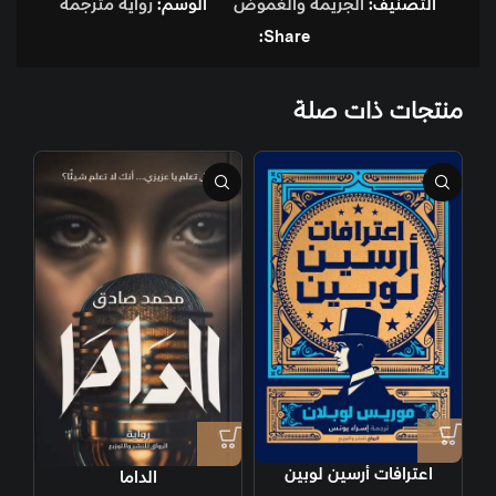
التصنيف:
الجريمة والغموض
الوسم:
رواية مترجمة
Share:
منتجات ذات صلة
اعترافات أرسين لوبين
الداما