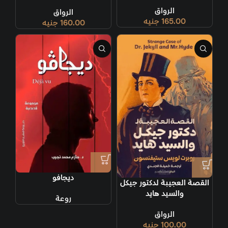
الرواق
الرواق
165.00
جنيه
160.00
جنيه
ديجافو
القصة العجيبة لدكتور جيكل
والسيد هايد
روعة
الرواق
100.00
جنيه