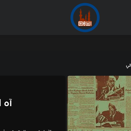
لي
آه 