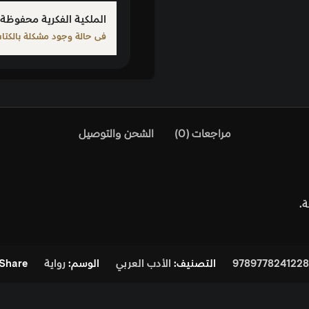
الملكية الفكرية محفوظة 
فى حالة وجود مشكلة بالكتاب ا
مراجعات (0)
الشحن والتوصيل
.
9789778241228
التصنيف:
الأدب العربي
الوسم:
رواية
Share: