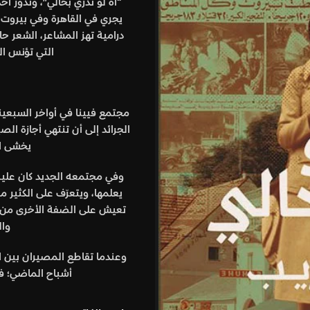
“آه لو تدري بحالي”، وتدور أح
يجري في القاهرة وفي بيروت،
درامية تهز المشاعر، الشعر ح
التي تؤنس الس
مجتمع فيينا في أواخر السبعي
الجرائد إلى أن تنتهي أجازة ا
يخشى ال
وفي مجتمعه الجديد كان عليه 
يعلمها، ويتعرّف على الكثير 
تعيش على الضفة الأخرى من ا
وال
وعندما تقاطع المصيران بين ال
أشباح الماضي؛ ف