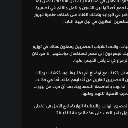
داثها بالكامل في مدينة فيينا، لكن الأحداث تتصل بما
 تجمع أحداثها بين الشجن والأمل والألم في تضفيرة
اضر في الرواية وكذلك الغناء على ضفاف حنجرة فيروز
اهرين الحائرين في ليل فيينا البارد.
نيات، وآلاف الشباب المصريين يعملون هناك في توزيع
لصيف فيعودون إلى مصر لاستكمال دراستهم، إلا هو. كان
رجوع كي لا يُلقى القبض عليه.
أن يتكيّف مع أوضاع لم يختبرها، ويستكشف دروبًا لا
من المصريين الفارين من أقدارهم مثله. أما هي فكانت
لدانوب بالعاصمة النمساوية، بعد أن فرت من بيروت
حرب الأهلية تلتهم وطنها.
مصري الهارب واللبنانبة الهاربة، لاح الأمل في تخطي
هل يقدر الحب على هذه المهمة الثقيلة؟