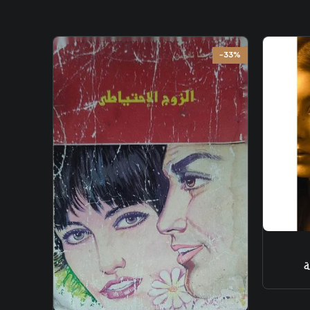
-33%
ة