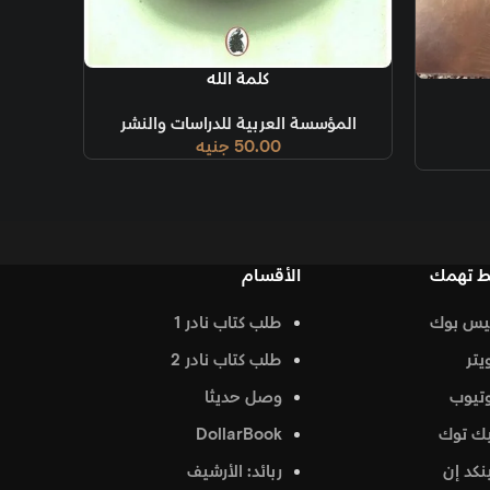
إضافة إلى السلة
كلمة الله
المؤسسة العربية للدراسات والنشر
50.00
جنيه
ط تهمك
الأقسام
يس بوك
طلب كتاب نادر 1
يتر
طلب كتاب نادر 2
تيوب
وصل حديثا
ك توك
DollarBook
نكد إن
ربائد: الأرشيف