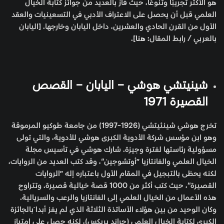
هو الأكثر تجريبًا وتنوعًا، حيث فاز بالعديد من جوائز كتابة الخيال
العلمي قبل أن يحصل على الاعتراف الأدبي في التسعينيات والعقد
الأول من القرن الحادي والعشرين، داخل اليابان وخارجها. [اليابان
بالعربي / رابط المقال:
هنا
].
شينيتشي هوشي – اليابان – القصص
القصيرة 1971
تخرج هوشي شينئيتشي (1926-1997) من جامعة طوكيو المرموقة
وهو ابن مؤسس شركة الأدوية الكبرى هوشي للأدوية، والتي تولى
مسؤولية رئاستها لفترة وجيزة. شارك هوشي في تأسيس مجلة
الخيال العلمي والفانتازيا ”أوتشوجين“، وقد كتب العديد من الروايات،
لكنه يحظى بالتبجيل في المقام الأول باعتباره إله ”الروايات
القصيرة“، حيث كتب أكثر من 1000 قصة خيالية قصيرة. وتتراوح
هذه الأعمال من الخيال العلمي إلى الفانتازيا والرعب والسريالية.
وكان الوحيد من بين هؤلاء الأساتذة الثلاثة الذي لم يفز أبدا ًبالجائزة
الكبرى لكتابة الخيال العلمي (جراند بريكس)، لكنه حصل على امتياز