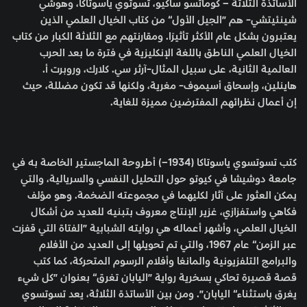
الأساتذة الثلاثة – كوماتسو ساكيو، تسوتوي ياسوتاكا، وهوشي
شينئيتشي- هم ”الجيل الأول“ من كتاب الخيال العلمي الذين
يعتبرون بشكل عام الأكثر تأثيرًا. ومقارنتهم مع الثلاثة الكبار من كتاب
الخيال العلمي الناطق باللغة الإنكليزية في فترة ما بعد الحرب
العالمية الثانية، على سبيل المثال-آرثر سي. كلارك، وروبرت أ.
هاينلين، وإسحاق أسيموف- مغرية، ولكنها قد تكون مضللة، حيث
إن أعمال نظرائهم المفترضين مميزة للغاية.
كتب تسوتسوي ياسوتاكا (1934–) أطروحة الماجستير الخاصة به في
جامعة دوشيشا في كيوتو حول التحليل النفسي والسريالية، والتي
يمكن العثور على آثار لكليهما في مجموعته الضخمة. وهو مؤلف
فكاهي واستفزازي، غزير الإنتاج معروف بتبنيه للعديد من أشكال
الخيال العلمي، وأشهر أعماله هي روايته الشبابية ”الفتاة التي قفزت
عبر الزمن“ عام 1967، والتي تم تحويلها إلى العديد من الأفلام
والبرامج التلفزيونية والمانغا وأفلام الرسوم المتحركة، كما كتب
قصة قصيرة تحاكي بسخرية رواية ”اليابان تغرق“ بعنوان ”كل شيء
يغرق باستثناء“ اليابان”. ومن بين الأساتذة الثلاثة، يعد تسوتسوي