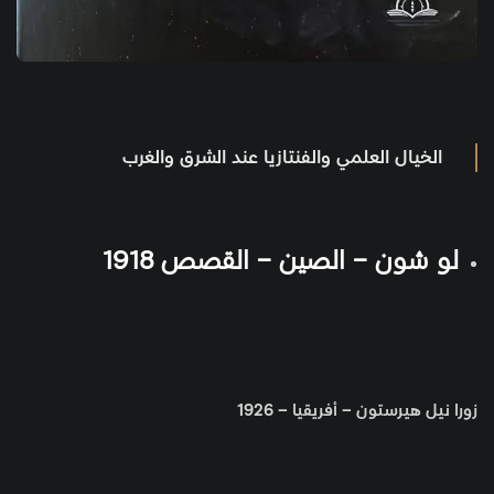
الخيال العلمي والفنتازيا عند الشرق والغرب
لو شون – الصين – القصص 1918
زورا نيل هيرستون – أفريقيا – 1926