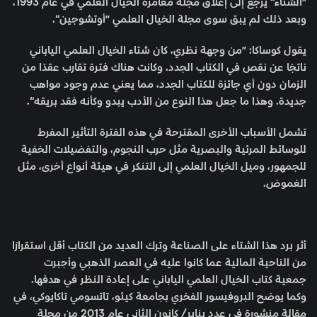
”الشتاء“ يرجع إلى إغلاق مجلة مغامرة الخيال العلمي في عام 1993،
وبعد ذلك لم يبق سوى مجلة الخيال العلمي ”أوتشوجين“.
يقول كوساكا: ”من وجهة نظري، كان شتاء الخيال العلمي الياباني
ناتجًا عن نقص في الكتاب الجدد. وكانت هناك فترة تقارب عقدًا من
الزمان دون أي جائزة للكتاب الجدد، مما يعني عدم وجود مواهب
جديدة. وهذا ما جعل هذا النوع من الأدب يبدو وكأنه فقد بريقه“.
تشمل الأسباب الأخرى المقترحة في هذه الفترة التأثير المفرط
للوسائط المرئية والبصرية مثل حرب النجوم، والتفضيلات الخفية
للجمهور، وميل الخيال العلمي إلى التنكر في هيئة أنواع أخرى، مثل
الغموض.
أثر برد هذا الشتاء على الصناعة وترك العديد من الكتاب أقل استقرارًا
من الناحية المالية عما كانوا عليه في العصر الذهبي وأجبرت
جمعية كتاب الخيال العلمي الياباني على إعادة النظر في هدفها.
وكما يوضح البروفيسور الفخري بجامعة كيئو، تاتسومي تاكايوكي، في
مقالة منشورة في عدد يناير/ كانون الثاني عام 2013 من مجلة