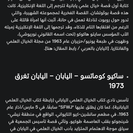
كتابة أول قصة خيال علمي يابانية تترجم إلى اللغة الإنكليزية. كانت
هذه قصة بوكّوتشان، القصة الفخرية لمجموعته الشهيرة، والتي
تدور حول روبوت لنادلة تعمل في حانة، أثبت أنها امرأة قاتلة على
الرغم من افتقارها التام للذكاء، وقد ترجمها إلى اللغة الإنكليزية زميله
الأب المؤسس سايتو هاكوكو (تحت اسمه القانوني نوريوشي)،
وظهرت في طبعة يونيو/حزيران عام 1963 من مجلة الخيال العلمي
والفانتازيا. [اليابان بالعربي / رابط المقال:
هنا
].
ساكيو كوماتسو – اليابان – اليابان تغرق
1973
تأسس نادي كتاب الخيال العلمي الياباني (رابطة كتاب الخيال العلمي
اليابانية)، كما كان يُطلق عليها ”SFWJ“ سابقًا، في 5 مارس/آذار عام
1963، في مطعم سانشين-كيو التايواني، الواقع في منطقة نيشي-
شينجوكو بقلب العاصمة طوكيو. وتأتي قصة تأسيس الجمعية في
سياق موجة الاهتمام المتزايد بأدب الخيال العلمي في اليابان في