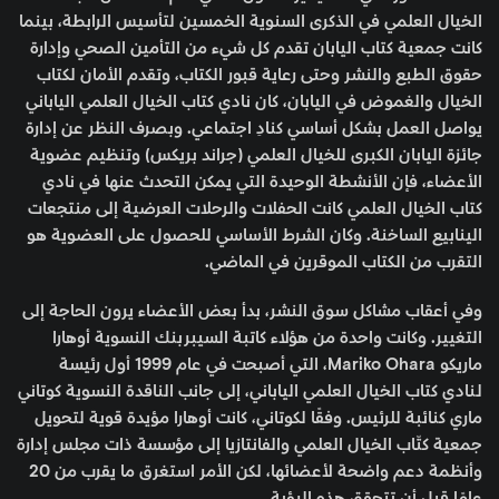
الخيال العلمي في الذكرى السنوية الخمسين لتأسيس الرابطة، بينما
كانت جمعية كتاب اليابان تقدم كل شيء من التأمين الصحي وإدارة
حقوق الطبع والنشر وحتى رعاية قبور الكتاب، وتقدم الأمان لكتاب
الخيال والغموض في اليابان، كان نادي كتاب الخيال العلمي الياباني
يواصل العمل بشكل أساسي كنادِ اجتماعي. وبصرف النظر عن إدارة
جائزة اليابان الكبرى للخيال العلمي (جراند بريكس) وتنظيم عضوية
الأعضاء، فإن الأنشطة الوحيدة التي يمكن التحدث عنها في نادي
كتاب الخيال العلمي كانت الحفلات والرحلات العرضية إلى منتجعات
الينابيع الساخنة. وكان الشرط الأساسي للحصول على العضوية هو
التقرب من الكتاب الموقرين في الماضي.
وفي أعقاب مشاكل سوق النشر، بدأ بعض الأعضاء يرون الحاجة إلى
التغيير. وكانت واحدة من هؤلاء كاتبة السيبربنك النسوية أوهارا
ماريكو Mariko Ohara، التي أصبحت في عام 1999 أول رئيسة
لـنادي كتاب الخيال العلمي الياباني، إلى جانب الناقدة النسوية كوتاني
ماري كنائبة للرئيس. وفقًا لكوتاني، كانت أوهارا مؤيدة قوية لتحويل
جمعية كتّاب الخيال العلمي والفانتازيا إلى مؤسسة ذات مجلس إدارة
وأنظمة دعم واضحة لأعضائها، لكن الأمر استغرق ما يقرب من 20
عامًا قبل أن تتحقق هذه الرؤية.