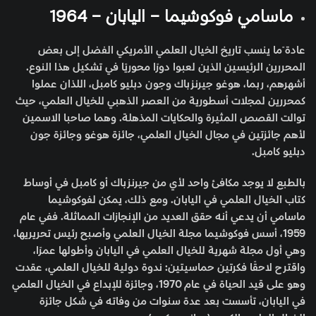
ماسامي فوكوشيما – اليابان – 1964
عادة ًما ينسب تاريخ الخيال العلمي الأمريكي الفضل إلى بعض
المحررين الرئيسين الذين لعبوا دورًا محوريًا في تشكيل هذا النوع.
أشهرهم، ربما، هوغو جيرنزباك وجون دبليو كامبل، اللذان عملوا
كمحررين لمجلات أسطورية من العصر الذهبي للخيال العلمي، حيث
توالت القصص المثيرة والحكايات المذهلة. وهما صاحبا الاسمين
لأهم جائزتين في مجال الخيال العلمي، جائزة هوغو وجائزة جون
دبليو كامبل.
بالطبع لا يوجد مكافئ واحد لأي من جيرنزباك أو كامبل في أوساط
كتاب الخيال العلمي في اليابان. ومع ذلك، يمكن لفوكوشيما
ماسامي أن يدعي أنه حقق العديد من الإنجازات المماثلة. ففي عام
1959، أسس فوكوشيما مجلة الخيال العلمي وأصبح رئيس تحريريها،
وهي أول مجلة شهرية للخيال العلمي في اليابان وأطولها عمرًا،
واقترح لاحقًا فكرتين حماسيتين: ندوة دولية للخيال العلمي، عقدت
وهو على قيد الحياة في عام 1970، وجائزة للإبداع في الخيال العلمي
في اليابان، تأسست بعد عدة سنوات من وفاته في شكل جائزة