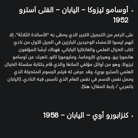
أوسامو تيزوكا – اليابان – الفتى آسترو
1952
على الرغم من التبجيل الكبير الذي يحظى به ”الأساتذة الثلاثة“، إلا
أنهم ليسوا الأعضاء الوحيدين البارزين في الجيل الأول من نادي
كتاب الخيال العلمي والفانتازيا الياباني. فهناك أيضًا المؤلفون
هانمورا ريوُ، وهيراي كازوماسا، ومايومورا تاكو، ناهيك عن أوسامو
تيزوكا، وهو من أوائل مؤلفي المانغا والذي قام بكتابة سلسلة الخيال
العلمي (أسترو بوي)، وقد عرض له فيلم الرسوم المتحركة الذي
يحمل نفس الاسم في نفس العام الذي تأسس فيه النادي. [اليابان
بالعربي / رابط المقال:
هنا
].
كنزابورو أوي – اليابان – 1958