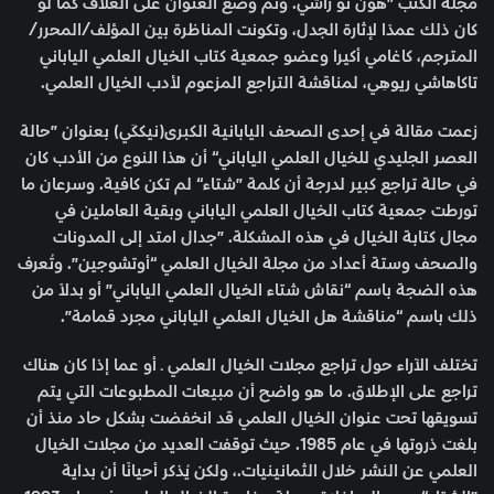
مجلة الكتب ”هون نو زَاشّي. وتم وضع العنوان على الغلاف كما لو
كان ذلك عمدًا لإثارة الجدل، وتكونت المناظرة بين المؤلف/المحرر/
المترجم، كاغامي أكيرا وعضو جمعية كتاب الخيال العلمي الياباني
تاكاهاشي ريوهِي، لمناقشة التراجع المزعوم لأدب الخيال العلمي.
زعمت مقالة في إحدى الصحف اليابانية الكبرى(نيككَي) بعنوان ”حالة
العصر الجليدي للخيال العلمي الياباني“ أن هذا النوع من الأدب كان
في حالة تراجع كبير لدرجة أن كلمة ”شتاء“ لم تكن كافية. وسرعان ما
تورطت جمعية كتاب الخيال العلمي الياباني وبقية العاملين في
مجال كتابة الخيال في هذه المشكلة. ”جدال امتد إلى المدونات
والصحف وستة أعداد من مجلة الخيال العلمي “أوتشوجين”. وتُعرف
هذه الضجة باسم “نقاش شتاء الخيال العلمي الياباني” أو بدلاً من
ذلك باسم “مناقشة هل الخيال العلمي الياباني مجرد قمامة”.
تختلف الآراء حول تراجع مجلات الخيال العلمي ــ أو عما إذا كان هناك
تراجع على الإطلاق. ما هو واضح أن مبيعات المطبوعات التي يتم
تسويقها تحت عنوان الخيال العلمي قد انخفضت بشكل حاد منذ أن
بلغت ذروتها في عام 1985. حيث توقفت العديد من مجلات الخيال
العلمي عن النشر خلال الثمانينيات.، ولكن يُذكر أحيانًا أن بداية