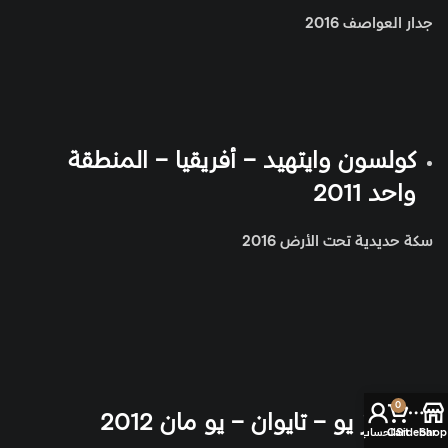
جدار العواصف 2016
كولسون وايتهيد – أفريقيا – المنطقة
واحد 2011
سكة حديدية تحت الأرض 2016
0
تشارلز يو – تايوان – يو مان 2012
Shop
Sidebar
Cart
الحساب