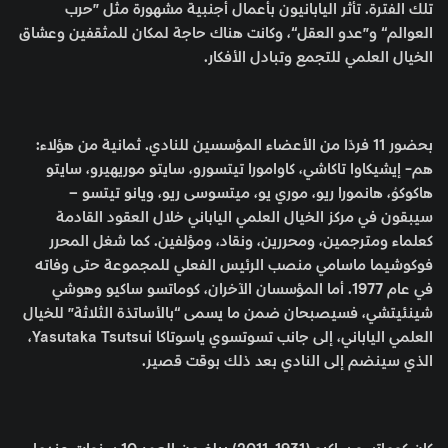
تلك الفترة. تأثر اليابانيون بأعمال أجنبية مشهورة مثل ”حرب
العوالم“ و”عدو العقل“، وكانت هناك حاجة لمكان للمثقفين وعشاق
الخيال العلمي للتجمع وتبادل الأفكار.
بحضور 11 فردًا من الأعضاء المؤسسين للنادي. ثمانية من هؤلاء:
هم- إيشيكاوا تاكاشي، كاوامورا تيتسورو، سايتو موريهيرو، سايتو
هاكوكوُ، هانمورا ريو، موري يو، ميتسوسى ريو، ويانو تيتسو –
سيبقون في مركز الخيال العلمي الياباني خلال العقود القادمة
كعلماء ومترجمين، ومحررين، ونقاد، ومؤلفين. كما شغل المحرر
فوكوشيما ماسامي منصب الرئيس الفعلي للمجموعة حتى وفاته
في عام 1977. أما المؤسسان الآخران، كوماتسو ساكيو وهوشي
شينئيتشي، فسيصبحان ضمن ما يسمى “بالأساتذة الثلاثة” للخيال
العلمي الياباني، إلى جانب تسوتسوي ياسوتاكا Yasutaka Tsutsui،
الذي سينضم إلى النادي بعد ذلك بوقت قصير.