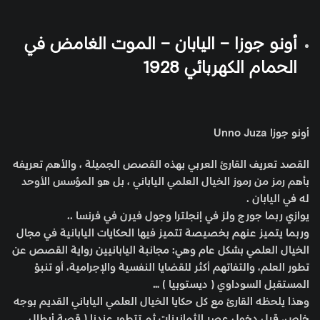
أونو جوزا – اليابان – الموت الغامض في
الحمام الكهربائي 1928
أونو جوزا Unno Juza
القصد تعريف القارئ العربي بهذه القصص الجميلة ، والأهم تعريفه
بأهم رمز من رموز الخيال العلمي الياباني ، بل هو المؤسس الأوحد
له في اليابان .
يوازي ربما جورج ولز في إنجلترا وجول فيرن في فرنسا ..
وربما يتميز عنهم بخصيصة تتميز فيها الحكايات اليابانية في مجال
الخيال العلمي بشكل عام وهي: مجانبة اليابانيين رواية القصص عن
تطور العلم، والتفاتهم أكثر للقضايا النفسية والإجرامية، أو تنبؤ
المستقبل السوداوي ( ديستوبيا ) …
وهذا يلحظه القارئ مع كل حكايا الخيال العلمي الياباني القديم بوجه
خاص، قبل دخول عصر الثمانينات ثم تتطور عندنا ( قصة أبطال