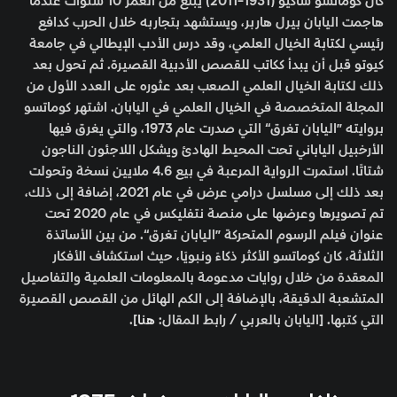
كان كوماتسو ساكيو (1931-2011) يبلغ من العمر 10 سنوات عندما
هاجمت اليابان بيرل هاربر، ويستشهد بتجاربه خلال الحرب كدافع
رئيسي لكتابة الخيال العلمي، وقد درس الأدب الإيطالي في جامعة
كيوتو قبل أن يبدأ ككاتب للقصص الأدبية القصيرة. ثم تحول بعد
ذلك لكتابة الخيال العلمي الصعب بعد عثوره على العدد الأول من
المجلة المتخصصة في الخيال العلمي في اليابان. اشتهر كوماتسو
بروايته ”اليابان تغرق“ التي صدرت عام 1973، والتي يغرق فيها
الأرخبيل الياباني تحت المحيط الهادئ ويشكل اللاجئون الناجون
شتاتًا. استمرت الرواية المرعبة في بيع 4.6 ملايين نسخة وتحولت
بعد ذلك إلى مسلسل درامي عرض في عام 2021، إضافة إلى ذلك،
تم تصويرها وعرضها على منصة نتفليكس في عام 2020 تحت
عنوان فيلم الرسوم المتحركة ”اليابان تغرق“. من بين الأساتذة
الثلاثة، كان كوماتسو الأكثر ذكاءً ونبويًا، حيث استكشاف الأفكار
المعقدة من خلال روايات مدعومة بالمعلومات العلمية والتفاصيل
المتشعبة الدقيقة، بالإضافة إلى الكم الهائل من القصص القصيرة
التي كتبها. [اليابان بالعربي / رابط المقال:
هنا
].