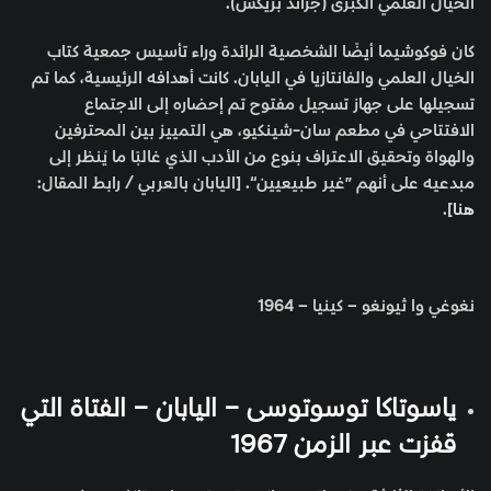
الخيال العلمي الكبرى (جراند بريكس).
كان فوكوشيما أيضًا الشخصية الرائدة وراء تأسيس جمعية كتاب
الخيال العلمي والفانتازيا في اليابان. كانت أهدافه الرئيسية، كما تم
تسجيلها على جهاز تسجيل مفتوح تم إحضاره إلى الاجتماع
الافتتاحي في مطعم سان-شينكيو، هي التمييز بين المحترفين
والهواة وتحقيق الاعتراف بنوع من الأدب الذي غالبًا ما يُنظر إلى
مبدعيه على أنهم ”غير طبيعيين“. [اليابان بالعربي / رابط المقال:
هنا
].
نغوغي وا ثيونغو – كينيا – 1964
ياسوتاكا توسوتوسى – اليابان – الفتاة التي
قفزت عبر الزمن 1967