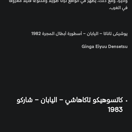
وأكيرا. ومع ذلك، يظهر في الواقع تراثًا طويلاً ومتنوعًا قليلاً معروفًا
في الغرب.
يوشيكى تاناكا – اليابان – أسطورة أبطال المجرة 1982
Ginga Eiyuu Densetsu
كاتسوهيكو تاكاهاشي – اليابان – شاركو
1983