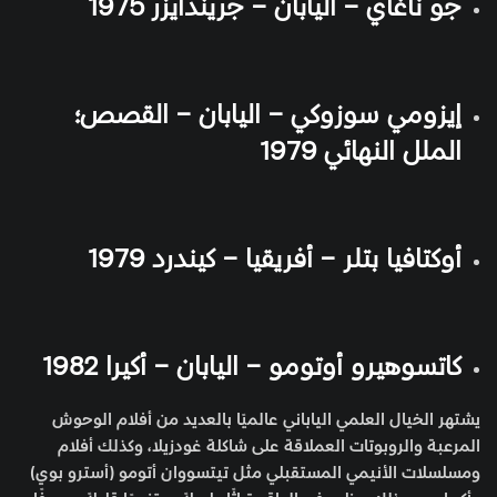
جو ناغاي – اليابان – جريندايزر 1975
إيزومي سوزوكي – اليابان – القصص؛
الملل النهائي 1979
أوكتافيا بتلر – أفريقيا – كيندرد 1979
كاتسوهيرو أوتومو – اليابان – أكيرا 1982
يشتهر الخيال العلمي الياباني عالميًا بالعديد من أفلام الوحوش
المرعبة والروبوتات العملاقة على شاكلة غودزيلا، وكذلك أفلام
ومسلسلات الأنيمي المستقبلي مثل تيتسووان أتومو (أسترو بوي)