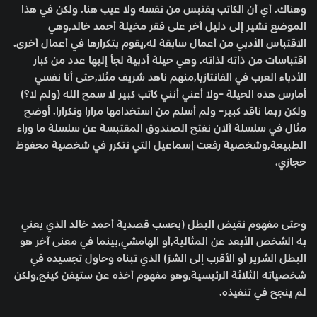
وهناك. أي أن الكاتب يقتبس من نفسه ولا عيب هنا. ولكن في هذا
الموضع نشير إلى دليل آخر على فقر مخيلة أحمد خالد,وهي
الاقتباس الأدبي من أعمال سابقة له,يقوم بتكرارها في أعمال أخرى.
اقتباسات من ذاته لذاته. وهي حيلة أدبية لجأ إليها عدد من كبار
الأدباء العرب في الفانتازيا,منهم ناهد شريف مثلا,حتى أنا نفسي
أمارس هذه الحيلة -ولا أعني أنني كاتب كبير لا سمح الله (ولم لا؟)
ولكن ربما ناقد كبير- ولم أسلم من استخدامها مرارا وتكرارا. أوضح
مثال في سلسلة آلان نفتح الصندوق المقتبسة عن سلسلة ما وراء
الطبيعة,وشخصية رفعت إسماعيل التي تتكرر في شخصية محفوظ
حجازي.
وحتى مفهوم نقيض البطل (بحسب قصدية أحمد خالد الذي يعني
به الشخص الأبعد عن المثالية,أو الهامشي,بينما في معنى آخر هو
البطل الشرير أو الأقرب إلى الشرّ) الذي تبناه وحاول تجسيده في
شخصياته الثلاثة الرئيسية,وهو مفهوم أخذه عن ستيفن كينج,ولكن
لم ينجح في تنفيذه.