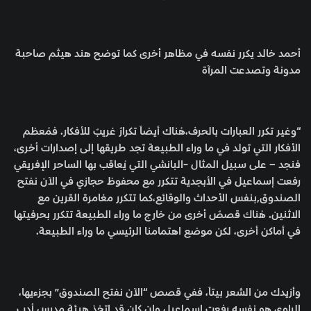
أحمد خالد يكرر نفسه في مظاهر أخرى كما توضح هند هيثم صاحبة
مدونة وتصدعت المرآة
“وغير تكرر العبارات بالحرف،هُناك أيضاً تكرارٌ غريبٌ للأفكار. فمُعظم
الأفكار التي تولد في ما وراء الطبيعة تجد طريقها إلى إصدارات أخرى،
فنجد – على سبيل المثال -البانشي التي يُعاقب بها الساحر الإفريقي
رفعت إسماعيل في الأبجدية تتكرر مع محفوظ حجازي في الآن نفتح
الصندوق,بنفس الأحداث والوقائع،كما تتكرر مغامرة القرين مع
الاثنين. هُناك قصصٌ أخرى من خارج ما وراء الطبيعة تتكرر بحرفيتها
في أماكن أخرى، لكن موضع اهتمامنا الرئيسي ما وراء الطبيعة.
وأزيدك من الشعر بيتاً، ففي قصص “الآن نفتح الصندوق” بجزءيها،
الراوي هو نفسه رفعت إسماعيل وإن كان قد اتخذ هيئة مدرس أدب