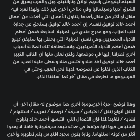
السينمائية,وعلى رأسهم نولان وتارانتينو. وبل والغرب يسرق من
الشرق أدبيا وسينمائيا وفي مناحي أخرى غير ذلك,ولهذا نفرد فيه
مقال أو أكثر من مقال,أحدها يتناول الأعمال التي أخذت عن أعمال
أحمد خالد توفيق نفسه. إن أحمد خالد توفيق يستحق عن جدارة
لقب العرّاب. وهو مدرج عندي في المرتبة السابعة ضمن أعظم
الأدباء المصريين,وهي نفس المرتبة التي يحظى بها ستيفن كينج
ضمن أعظم الأدباء الأمريكيين. ولاستحقاقه تلك المكانة أسباب
أخرى تطرقنا إليها في موضعها. ولكن نعلن منها أن الكاتب الكبير
أحمد خالد توفيق أخذ عنه واقتبس منه وسطى عليه العديد من
الكتاب الذين نقلوا عن نصوصه,لدينا نحن العرب,وحتى في
الغرب,وهو ما نطرحه في مقال آخر كما أسلفنا الذكر.
وهنا نوضح -مرة أخرى,ومرة أخرى هذا موضوع له مقال آخر- أن
النقل أنواع (نقل / اقتباس / سرقة / ترجمة / تعريب / استلهام /
تشابه / تقليد),لذا فإن الأعمال التي اقتبسها أحمد خالد يتراوح
الاقتباس فيها تارة مرتفعا في حدته فيعد سرقة,وتارة خافتا لا يعدوا
أكثر من كونه استلهاما. وتارة يكون مجرد اقتباس يتم تطويره,وأخرى