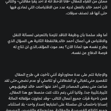
ممكن من القراء للمقال -فأنا ألاحظ أنه لا أحد يقرأ مقالاتي- والثاني
لأن أحمد خالد بالفعل لديه عدد من الاقتباسات التي تمادى فيها
حتى أنها قد تصنف سرقات.
أما وقد سلمنا بأن وظيفة الناقد تلزمنا بالتعرض لمسألة النقل
والاقتباس في أعمال أحمد خالد,فالنقطة الثانية هي السؤال الذي
يطرح نفسه هو: لماذا الآن؟ بعد موت المؤلف,الذي لن تتاح له
فرصة الدفاع عن نفسه.
والإجابة تتم على عدة محاور؛أولا أنني تأخرت في طرح المقال
لتقصير مني,لغبائي أو انشغالاتي أو تكاسلي أو عدم نضجي,حتى لقد
ضاعت مني بعض المصادر التي أخذ عنها أحمد خالد توفيق,وهي
كثيرة,كثيرة جدا. وثانيا أنني رغم ذلك كنت منصفا مع هذا المقال,
فمن ناحية قرأت جميع أعمال الكاتب -وقد تجاوزت مؤلفاته المائة
إصدارا باحتساب كل سلسلة على اعتبارها إصدار واحد- بلا استثناء.
جميع كتاباته القصصية والمقالية, ومترجماته,والقصص المصورة.