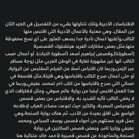
الاقتباسات الأدبية,وتلك نتناولها بشيء من التفصيل في الجزء الثان
من المقال. وهي معنية بالأعمال الأدبية التي اقتبس منها
الكاتب,وأغلبها أعمال نادرة جدا يصعب العثور على أي نسخ محفوظة
منها,مثل بعض مختارات ألفريد هيتشكوك القصصية
(أسطورتنا),وقصص إبراهيم أسعد (أسطورة النبات). أو أعمال حسب
الكاتب أنها غير مشهورة كفاية في الوطن العربي مثل زوجة مسافر
عبر الزمن,وربما كان اقتباس أصلا من الفيلم المقتبس عن الرواية.
أو حتى أعمال صرح الكاتب باقتباسها,وهي قليلة,مثل فلاسفة في
حسائي التي صرح باقتباسها من كتاب آخر لمحمد عفيفي,وربما في
هذا العمل اقتبس أيضا من رواية عالم صوفي. ومثل لافكرافت الذي
لا يخفي الكاتب تأثره الشديد به. والاقتباس من بعض قصص
الكوميكس المعربة. والكثير حيث تنوعت مصادر العراب لإطلاعه
الواسع على آفاق بعيدة من الأدب. ثم هناك رواية السنجة,وهي
عمل فريد مستلهم من أجواء قصص يوسف السباعي ومحمد
عفيفي وزكريا تامر. وبعض قصص الساكنين في رواية
السنجة,والمأخوذة عن قصص قصيرة لأحمد خالد متناثرة هنا