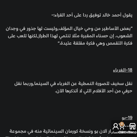
يقول أحمد خالد توفيق ردا على أحد القراء:-
“بعض الأساطير من وحي خيال المؤلف,وليست لها جذور في وجدان
الشعوب. إن حسناء المقبرة مثلا تنتمي لهذا الطراز,لكنها تلعب على
فكرة التقمص وهي فكرة مقلقة عتيدة.”
18-الغرباء
نقل سخيف للصورة النمطية عن الغرباء في السينما,وربما نقل
حرفي من أحد الأفلام التي لا أتذكرها الآن.
19-بو
0
قصص إدغار آلان بو ونسخة كورمان السينمائية منه في مجموعة
Shop
Sidebar
Cart
الحساب