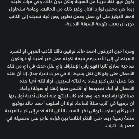
يكون فيها نقلا قريبا من السرقة ولكن دون ذلك. وفي مرات قليلة
ربما هي محض توارد أفكار. وغير ذلك من الحالات. وعامة سنحاول
لاحقا التركيز على أي عمل يحمل تطوير يجوز فيه نسبته إلى الكاتب
دون أن يعيب بتهمة السرقة الأدبية.
ومرة أخرى أكرر,كون أحمد خالد توفيق ناقلا للأدب الغربي أو للسرد
السينمائي إلى الأدب,رغم قبحه لكونه عمل غير أصيلا أولا,ولكون
صاحبه سارق ثانيا (فهو يأبى الإعتراف بأي نقل حدث في أي من تلك
الأعمال حتى ولو كان نقل بسيط إلا في مرات نادرة جدا). إلا أن نقله
هذا عمل أدبي كبير يشاد به لذاته لسببين. أولا لأنه أحيا هذه
الأعمال أو أعاد تجديدها أو اقتبس منها (نقلا أو سرقة) وأعاد
صياغتها بإسلوبه هو. وهو أمر كان لينتج عنه أعمال أدبية أولى بها
أن نرميها في أقرب سلة قمامة. لولا أن أسلوب أحمد خالد توفيق
ليس كأي إسلوب لروائي آخر. السبب الثاني لأنه قدم إلى قراء العربية
متعة رعبية ربما حتى الأكثر اطلاعا بين قراءه عاجز على تحصيله في
عصر بلا إنترنت.