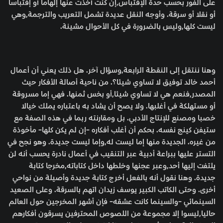
على الفور بحسب حدة الإقتباس,إن كنت أخذت عنها إلهاما أو إقتباسا
أو نقلا أو سرقة. وأوجه النقل عديدة تشمل التعريب والترجمة,وهي
ليست كلها,وليس بالضرورة في كل الأحوال مشينة.
وهنا ننتقل إلى النقطة الرابعة,وسؤال آخر. هل ذلك يعني أن أعمال
أحمد خالد توفيق لا تساوي شيئا؟. من ناحية أصالة الأفكار حيث
المصدر,فنعم هي لا تساوي شيئا,أو بخس ثمنها. فهي إما مسروقة
أو مستهلكة في أغلبها. ولا يصح أن يشاد به باعتباره يملك خيالا
خصبا ومصنع للإنتاج الأدبي. بل ومقارنته ربما في هذه الصفة مع
ستيفن كينج نفسه. بحكم أن أغلب أفكاره -إن لم يكن كلها- مأخوذة
من غيره. الجديدة منها إما ليست له,وإما ليست جديدة. وهو نجح في
التستر عليها ببراعة أدبية عبر التنقيب في أعمال نادرة يحسب أنه لن
يلتفت إليها أحد,وعبر عجنها وخلطها داخل كتاباته,مخرجا كتابة
جديدة. وهنا نقول أنه بالفعل أخرج كتابة جديدة وأصيلة من نواحي
أخرى. وحتى الكاتب الكبير يوسف زيدان اتهم بالسرقة. وعلى الصعيد
السينمائي -والسينما كانت عشقه- فإن أشهر المخرجين حول العالم
حاليا,ليسوا إلا مجموعة من اللصوص المحترفين يسرقون أفكارهم