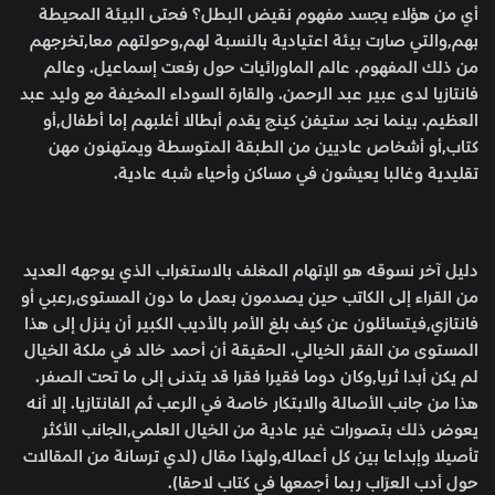
أي من هؤلاء يجسد مفهوم نقيض البطل؟ فحتى البيئة المحيطة
بهم,والتي صارت بيئة اعتيادية بالنسبة لهم,وحولتهم معا,تخرجهم
من ذلك المفهوم. عالم الماورائيات حول رفعت إسماعيل. وعالم
فانتازيا لدى عبير عبد الرحمن. والقارة السوداء المخيفة مع وليد عبد
العظيم. بينما نجد ستيفن كينج يقدم أبطالا أغلبهم إما أطفال,أو
كتاب,أو أشخاص عاديين من الطبقة المتوسطة ويمتهنون مهن
تقليدية وغالبا يعيشون في مساكن وأحياء شبه عادية.
دليل آخر نسوقه هو الإتهام المغلف بالاستغراب الذي يوجهه العديد
من القراء إلى الكاتب حين يصدمون بعمل ما دون المستوى,رعبي أو
فانتازي,فيتسائلون عن كيف بلغ الأمر بالأديب الكبير أن ينزل إلى هذا
المستوى من الفقر الخيالي. الحقيقة أن أحمد خالد في ملكة الخيال
لم يكن أبدا ثريا,وكان دوما فقيرا فقرا قد يتدنى إلى ما تحت الصفر.
هذا من جانب الأصالة والابتكار خاصة في الرعب ثم الفانتازيا. إلا أنه
يعوض ذلك بتصورات غير عادية من الخيال العلمي,الجانب الأكثر
تأصيلا وإبداعا بين كل أعماله,ولهذا مقال (لدي ترسانة من المقالات
حول أدب العرّاب ربما أجمعها في كتاب لاحقا).