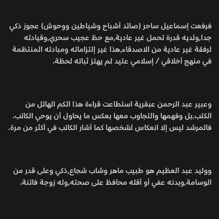
فرفعت إسماعيل ساحر (صائد أشباح وشياطين ووحوش) عجوز ذكي
جدا,ولديه قدرة تحمل غير عادية,مع حظ عجيب سحري,وقيادته
لرفقة غير عادية من الاصدقاء,هذا غير إلتزاماته ومبادئه المنتظمة
في منهج أخلاقي / إسلامي عتيد لم يهتز ثباته لحظة.
وعبير عبد الرحمن عبقرية استطاعت قراءة هذا الكم الهائل من
الكتب,بل وفهمها والتجاوب معها بعكس ما يحاول أن يوحي الكاتب.
فالمرشد ليس إلا انعكاس لشخصها كما أشار الكاتب في أكثر من مرة.
ووليد عبد العظيم هو طبيب ماهر وشاب شجاع,ذكي وعلى قدر من
الوسامة,وبدنه عفي أو أقله محافظ على صحته,وله زوجة فاتنة.