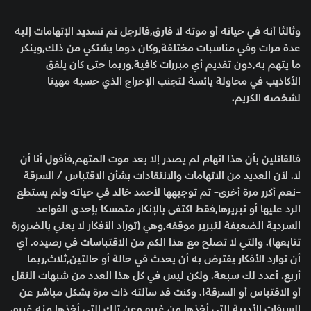
وثالثا أنه في حياته أو موته لا فارق,فالرجل تم تسديد الإتهامات إليه
عدة مرات وفي مناسبات مختلفة,وكان دوما يشتكي من ذلك,وينكر
ما يتهم به,دون تقديم أي مبررات كافية,وربما حتى كان يلفق
الأكاذيب في محاولة يائسة لتجنب الإحراج الذي حسبه مهينا
لشخصه الكريم.
فالقائلين بأن هذا اتهام لم يصدر إلا بعد موت المتهم,فأقول أنا أن
لا. لأن العديد من الاتهامات والانتقادات بشأن الاقتباس / السرقة
-نعم أكرر مرة أخرى- تم توجيهها لأحمد خالد في حياته ولم يستطع
الرد عليها أو تبريرها,فقط اكتفى بالإنكار متمسكا بإحدى القواعد
السردية الضعيفة لتبرير موقفه,وهي (توراد الأفكار لا يعني بالضرورة
تتابعها). والتي لا تصلح مع هذا الكم من الاقتباسات في رصيده. أي
أن توارد الأفكار يفترض به أن يحدث في حالة أو حالتين,ثلاث,ربما
أربع. أعدد لك سبعة. ولكن ليس في كل هذا العدد من شبهات النقل
أو الاقتباس أو السرقة!. وكنت قد سألته ذات مرة بشكل مباشر عن
السرقات الأدبية التي أخذها من غيره,وعن تلك التي أخذها منه غيره.