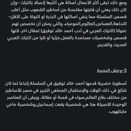
ومع ذلك تبقى أكثر الأعمال أصالة هي أكثرها إتصالا بالتراث -وإن
كان ذلك يعني أن فكرتها مقتبسة من أساطير الشعوب مثل أغلب
قصص السلسلة مما ينفي أصالتها في البذرة أو النواة على الأقل-
النداهة,العساس,الجاثوم,المومياء. والتي يمكن أن نخصص لهم
عنوانا (التراث العربي في أدب أحمد خالد توفيق) لمقال آخر. لأنها
قصص وشخصيات مستمدة بالفعل,جزئيا أو كليا من التراث العربي
الحديث والقديم.
3-وحش البحيرة
أسطورة حضرية قدمها أحمد خالد توفيق في السلسلة,إتباعا لما كان
شائع في ذلك الوقت والإستقبال الجماهي الكبير في مصر للأساطير
من مختلف بقاع العالم,سواء في قصة أو مقالة. ويبقى أن العناصر
الوحيدة الأصيلة هنا هي شخصية رفعت إسماعيل,وشخصية ماجي
مايكلهوب.