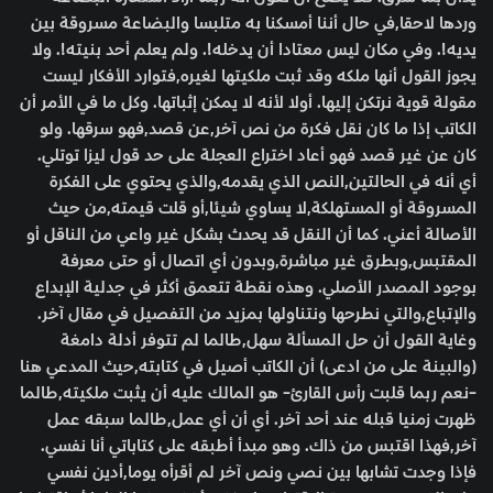
وردها لاحقا,في حال أننا أمسكنا به متلبسا والبضاعة مسروقة بين
يديه!. وفي مكان ليس معتادا أن يدخله!. ولم يعلم أحد بنيته!. ولا
يجوز القول أنها ملكه وقد ثبت ملكيتها لغيره,فتوارد الأفكار ليست
مقولة قوية نرتكن إليها. أولا لأنه لا يمكن إثباتها. وكل ما في الأمر أن
الكاتب إذا ما كان نقل فكرة من نص آخر,عن قصد,فهو سرقها. ولو
كان عن غير قصد فهو أعاد اختراع العجلة على حد قول ليزا توتلي.
أي أنه في الحالتين,النص الذي يقدمه,والذي يحتوي على الفكرة
المسروقة أو المستهلكة,لا يساوي شيئا,أو قلت قيمته,من حيث
الأصالة أعني. كما أن النقل قد يحدث بشكل غير واعي من الناقل أو
المقتبس,وبطرق غير مباشرة,وبدون أي اتصال أو حتى معرفة
بوجود المصدر الأصلي. وهذه نقطة تتعمق أكثر في جدلية الإبداع
والإتباع,والتي نطرحها ونتناولها بمزيد من التفصيل في مقال آخر.
وغاية القول أن حل المسألة سهل,طالما لم تتوفر أدلة دامغة
(والبينة على من ادعى) أن الكاتب أصيل في كتابته,حيث المدعي هنا
-نعم ربما قلبت رأس القارئ- هو المالك عليه أن يثبت ملكيته,طالما
ظهرت زمنيا قبله عند أحد آخر. أي أن أي عمل,طالما سبقه عمل
آخر,فهذا اقتبس من ذاك. وهو مبدأ أطبقه على كتاباتي أنا نفسي.
فإذا وجدت تشابها بين نصي ونص آخر لم أقرأه يوما,أدين نفسي