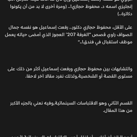
إنجليزي اسمه د. محفوظ حجازي!.. (ومرة أخرى لا بد من أن يكونوا
دكاترة..)
على الأقل، محفوظ حجازي دكتور.. رفعت إسماعيل هو نفسه جمال
الصواف راوي قصص “الغرفة 207″ العجوز الذي أمضى حياته يعمل
موظف استقبال في فندق!..”
والتشابهات بين محفوظ حجازي ورفعت إسماعيل أكثر من ذلك على
مستوى القصة أو الشخصية,ولذلك نفرد مقالا آخر لاحقا.
القسم الثاني وهو الاقتباسات السينمائية,وفيه نعني بالجزء الأكبر
من هذا المقال.