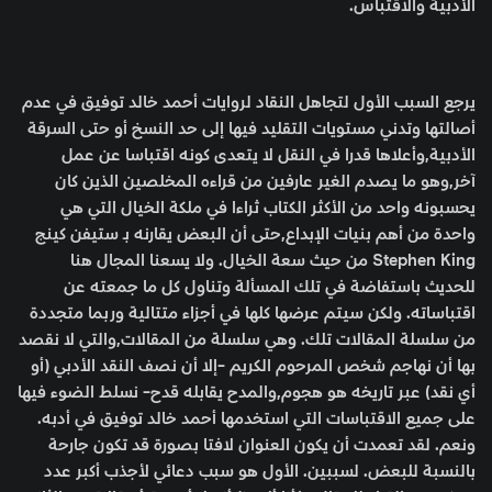
الأدبية والاقتباس.
يرجع السبب الأول لتجاهل النقاد لروايات أحمد خالد توفيق في عدم
أصالتها وتدني مستويات التقليد فيها إلى حد النسخ أو حتى السرقة
الأدبية,وأعلاها قدرا في النقل لا يتعدى كونه اقتباسا عن عمل
آخر,وهو ما يصدم الغير عارفين من قراءه المخلصين الذين كان
يحسبونه واحد من الأكثر الكتاب ثراءا في ملكة الخيال التي هي
واحدة من أهم بنيات الإبداع,حتى أن البعض يقارنه بـ ستيفن كينج
Stephen King من حيث سعة الخيال. ولا يسعنا المجال هنا
للحديث باستفاضة في تلك المسألة وتناول كل ما جمعته عن
اقتباساته. ولكن سيتم عرضها كلها في أجزاء متتالية وربما متجددة
من سلسلة المقالات تلك. وهي سلسلة من المقالات,والتي لا نقصد
بها أن نهاجم شخص المرحوم الكريم -إلا أن نصف النقد الأدبي (أو
أي نقد) عبر تاريخه هو هجوم,والمدح يقابله قدح- نسلط الضوء فيها
على جميع الاقتباسات التي استخدمها أحمد خالد توفيق في أدبه.
ونعم. لقد تعمدت أن يكون العنوان لافتا بصورة قد تكون جارحة
بالنسبة للبعض. لسببين. الأول هو سبب دعائي لأجذب أكبر عدد