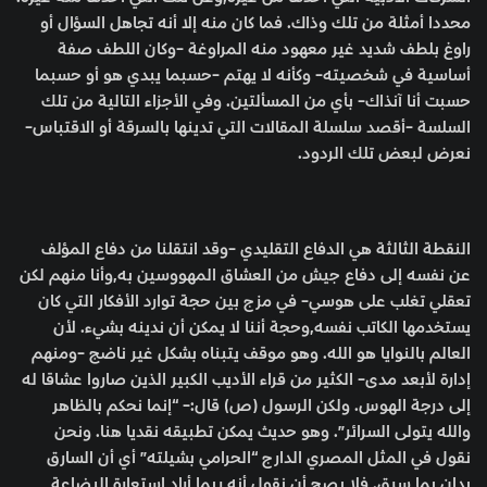
محددا أمثلة من تلك وذاك. فما كان منه إلا أنه تجاهل السؤال أو
راوغ بلطف شديد غير معهود منه المراوغة -وكان اللطف صفة
أساسية في شخصيته- وكأنه لا يهتم -حسبما يبدي هو أو حسبما
حسبت أنا آنذاك- بأي من المسألتين. وفي الأجزاء التالية من تلك
السلسة -أقصد سلسلة المقالات التي تدينها بالسرقة أو الاقتباس-
نعرض لبعض تلك الردود.
النقطة الثالثة هي الدفاع التقليدي -وقد انتقلنا من دفاع المؤلف
عن نفسه إلى دفاع جيش من العشاق المهووسين به,وأنا منهم لكن
تعقلي تغلب على هوسي- في مزج بين حجة توارد الأفكار التي كان
يستخدمها الكاتب نفسه,وحجة أننا لا يمكن أن ندينه بشيء. لأن
العالم بالنوايا هو الله. وهو موقف يتبناه بشكل غير ناضج -ومنهم
إدارة لأبعد مدى- الكثير من قراء الأديب الكبير الذين صاروا عشاقا له
إلى درجة الهوس. ولكن الرسول (ص) قال:- “إنما نحكم بالظاهر
والله يتولى السرائر”. وهو حديث يمكن تطبيقه نقديا هنا. ونحن
نقول في المثل المصري الدارج “الحرامي بشيلته” أي أن السارق
يدان بما سرق. فلا يصح أن نقول أنه ربما أراد استعارة البضاعة