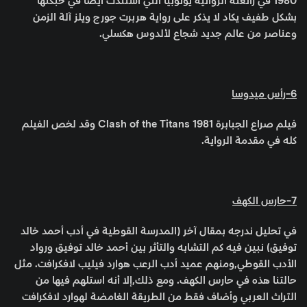
1980 في رائعته الروائية يوتوبيا التي استندت أيضا في حبكتها
بشكل طفيف يكاد لا يذكر على رواية هربرت جورج ويلز آلة الزمن
وعناصر من عالم جديد شجاع لألدوس هكسلي.
6-رأس ميدوسا
فيلم صراع الجبابرة Clash of the Titans 1981 وقد لخص الفيلم
كله في مقدمة الرواية.
7-حارس الكهف
في تحليل ندرجه بمقال آخر (المدرسة القوطية في أدب أحمد خالد
توفيق) نبين فيه كم التشابه والتأثر بين أحمد خالد توفيق ورواد
الأدب القوطي,ومنهم عميد أدب الرعب هوارد فيليب لافكرافت. مثل
حالتنا هذه في حارس الكهف. ومع ذلك,إلا أنه استلهم فيها من
التراث العربي وأضاف فقط من الطريقة الغامضة لهوارد لافكرافت