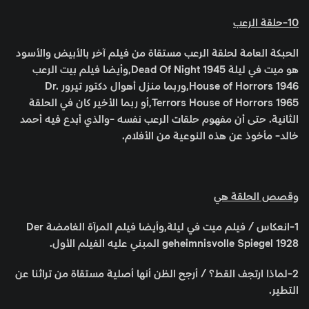
10-حلقة الرعب
الحبكة العامة لحلقة الرعب مستقاة من فيلم آخر بالأبيض والأسود
هو ميت في ليلة Dead Of Night 1945,وأيضا فيلم بيت الرعب
House of Horrors 1946,وربما منزل أهوال دكتور تيرور Dr.
Terrors House of Horrors 1965,أو ربما الأخير كان في الحلقة
الثانية. حتى أن مفهوم حلقات الرعب نفسه -والذي أبدع فيه أحمد
خالد- مأخوذ عن هذه النوعية من الأفلام.
وقصص الحلقة هي
1-انعكاس / فيلم ميت في ليلة,وأيضا فيلم المرآة الغامضة Der
geheimnisvolle Spiegel 1928 المبني عليه الفيلم الأول.
2-لماذا ارتجف القط؟ / أرجح الظن أنها أصلية مستقاة من تراثنا عن
التطير.