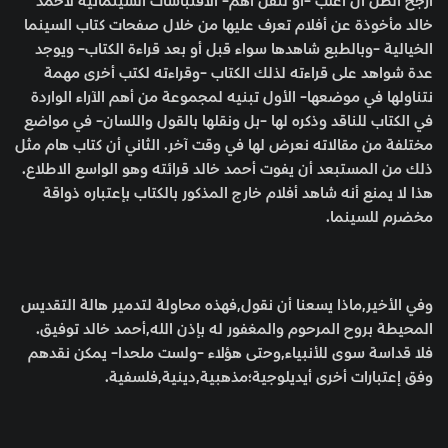
أرجح الظن أن أغلب -أو لنقل أهم- الاقتباسات السينمائية لأحمد
خالد مأخوذة عن أفلام تعرف عليها من خلال صفحات كتاب السينما
الخيالية -وبالطبع شاهدها سواء قبل أو بعد قراءة الكتاب- ويوجد
عدة شواهد على قراءته لذلك الكتاب -وقراءته لكتب أخرى مهمة
نتناولها في موضعها- الأول تبنيه لمجموعة من أهم الآراء الواردة
في الكتاب للناقد وذكره لها -بل ونقلها بالقول واللسان- في مواضع
مختلفة من مقالاته نعرض لها في وقت آخر. الثاني أن كتاب هام مثل
ذلك من المستبعد أن يفوت أحمد خالد قرائته وهو الواسع الاطلاع.
هذا لا يمنع أنه شاهد أفلام خارج المذكور بالكتاب بإعتباره ذواقة
مخضرم للسينما.
وفي الأخير,ماذا يسعنا أن نقول,فهذه محاولة لتدمير هالة التقديس
المحيطة بروح المرحوم والمغفور له بإذن الله,أحمد خالد توفيق.
فلا قداسة سوى للأنبياء,وحتى هؤلاء -ولست ملحدا- يمكن نقدهم
وفق إعتبارات أخرى أيديلوجية؛مذهبية,دينية,فلسفية.