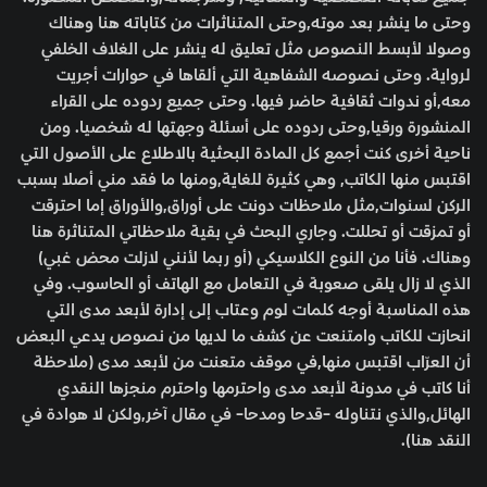
وحتى ما ينشر بعد موته,وحتى المتناثرات من كتاباته هنا وهناك
وصولا لأبسط النصوص مثل تعليق له ينشر على الغلاف الخلفي
لرواية. وحتى نصوصه الشفاهية التي ألقاها في حوارات أجريت
معه,أو ندوات ثقافية حاضر فيها. وحتى جميع ردوده على القراء
المنشورة ورقيا,وحتى ردوده على أسئلة وجهتها له شخصيا. ومن
ناحية أخرى كنت أجمع كل المادة البحثية بالاطلاع على الأصول التي
اقتبس منها الكاتب, وهي كثيرة للغاية,ومنها ما فقد مني أصلا بسبب
الركن لسنوات,مثل ملاحظات دونت على أوراق,والأوراق إما احترقت
أو تمزقت أو تحللت. وجاري البحث في بقية ملاحظاتي المتناثرة هنا
وهناك. فأنا من النوع الكلاسيكي (أو ربما لأنني لازلت محض غبي)
الذي لا زال يلقى صعوبة في التعامل مع الهاتف أو الحاسوب. وفي
هذه المناسبة أوجه كلمات لوم وعتاب إلى إدارة لأبعد مدى التي
انحازت للكاتب وامتنعت عن كشف ما لديها من نصوص يدعي البعض
أن العرّاب اقتبس منها,في موقف متعنت من لأبعد مدى (ملاحظة
أنا كاتب في مدونة لأبعد مدى واحترمها واحترم منجزها النقدي
الهائل,والذي نتناوله -قدحا ومدحا- في مقال آخر,ولكن لا هوادة في
النقد هنا).