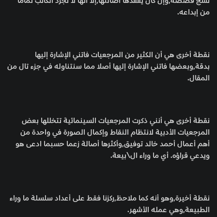
نسج قصصه,وإن كان يفقدها أصالتها,إلا أنها لا تجرد الكاتب تماما
من إبداعه.
نقطة أخرى هي أن الكثير من المرجعيات فاتني الإشارة إليها
بدقة,وبعضها فاتني الإشارة إليها أصلا مما سنتناوله في جزء تال من
المقال.
نقطة أخرى هي أنني ذكرت المرجعيات السينمائية تتخللها بعض
المرجعيات الأدبية لانتظام النقاط وإكمال الصورة في واحدة من
أهم أعمال أحمد خالد توفيق,وأكثرها أصالة زعما حسبما ادعى هو
ويدعي قراؤه. أي ما وراء ال\بيعة.
نقطة أخيرة,وهو أنه كما ملاحظ,ركزنا فقط على أعداد سلسلة ما وراء
الطبيعة,وهي عمله الأشهر.