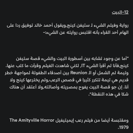
12-البيت
رواية وفيلم الشيء لـ ستيفن كينج,ويقول أحمد خالد توفيق ردا على
اتهام أحد القراء بأنه اقتبس روايته عن الشيء:-
“أما عن وجود تشابه بين أسطورة البيت والشيء قصة ستيفن
كينج,فأنا لم أقرأ الشيء IT, لكني شاهدت الفيلم وقرأت ما كتب عنها.
وتيمة لم الشمل أو الـ Reunion بين أصدقاء الطفولة لمواجهة خطر
قديم هي تيمة تتكرر كثيرا في قصص الرعب,ولم يخترعها كينج ولا
أنا. إن جو قصة البيت يفوح بمصريته وأصالته,ولا أعتقد أن هناك
شكا في هذه النقطة”.
ومقتبسة أيضا من فيلم رعب إيميتيفيل The Amityville Horror
1979.