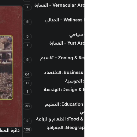
Vernacular Architecture - العمارة
7
Wellness Buildings - المباني
5
5
Yurt Architecture - العمارة
7
Zoning & Regulations - تقسيم
5
Bu: الاقتصاد
64
11
Design & Engineering: الهندسة
1
Education & Research: التعليم
30
مي
لطعام والزراعة
2
Geography & Travel: الجغرافيا
108
إضافة إلى السلة
دائرة المعارف المعمارية 0
في العالم الأسلامي