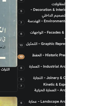
لمقاولات
Decoration & Interior Design -
5
لتصميم الداخلي
Environmental Design - الهندسة
7
Facades & Finishing - الواجهات
6
Graphic Representation - التمثيل
10
Historic Preservation - الحفظ
10
Industrial Architecture - العمارة
6
إضافة إلى السلة
التراث الحضاري في المدينة العربية
المعاصرة
Joiner - النجارة
6
بلدية الكويت
Kinetic & Exp
7
470.00
جنيه
Architecture - العمارة الحركية
Landscape Architecture - عمارة
5