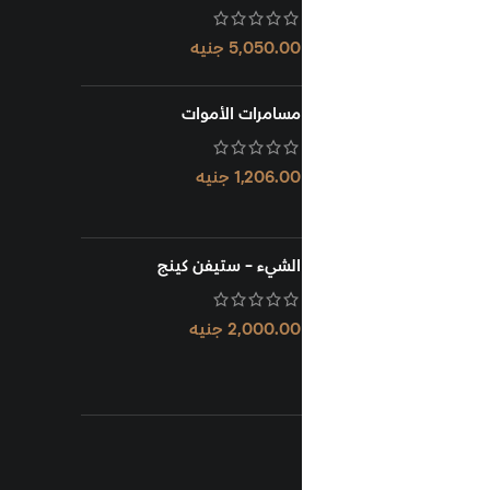
5,050.00
جنيه
مسامرات الأموات
1,206.00
جنيه
الشيء - ستيفن كينج
2,000.00
جنيه