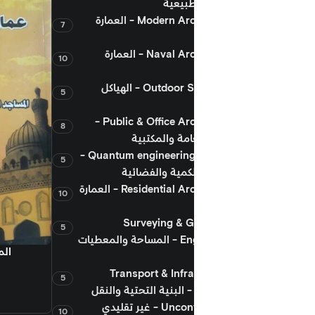
طبيعية
Modern Architecture - العمارة
7
Naval Architecture - العمارة
10
Outdoor Structures - الهياكل
5
Public & Office Architecture -
8
امة والمكتبية
Quantum engineering & Space -
5
كمية والفضائية
Residential Architecture - العمارة
10
Surveying & 
5
Engineering - المساحة والمعطيات
إضافة إلى السلة
المسجد عمارة وطراز وتاريخ
Transport & Infr
5
540.00
جنيه
 غير تقليدي
10