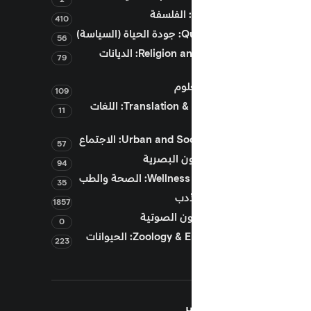
410
سياسة)
56
Religion and Theology: الديانات
79
109
Translation & Languages: اللغات
11
Urban and: الاجتماع
57
94
W: الصحة والطب
35
1857
0
Zoology & Environment: الحيوانات
223
ر