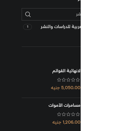
بية للدراسات والنشر
1
لانهائية القوائم
5,050.00
جنيه
مسامرات الأموات
1,206.00
جنيه