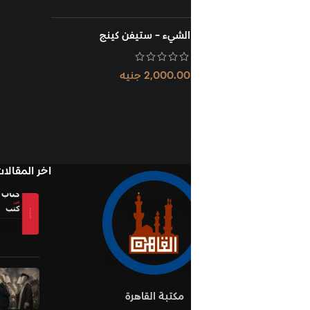
الشيء - ستيفن كينج
2,000.00
جنيه
اخر المقالات
Books in Book
نوفمبر 1, 2025
لا يوج
تعليقات
oks Establish Ideas
أكتوبر 10, 2025
لا يو
مكتبة القاهرة