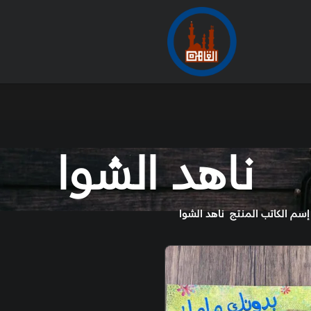
الأرشيف
من
 الشوا
وا