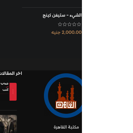
الشيء - ستيفن كينج
2,000.00
جنيه
اخر المقالات
Books in Book
نوفمبر 1, 2025
لا يوج
تعليقات
oks Establish Ideas
أكتوبر 10, 2025
لا يو
مكتبة القاهرة