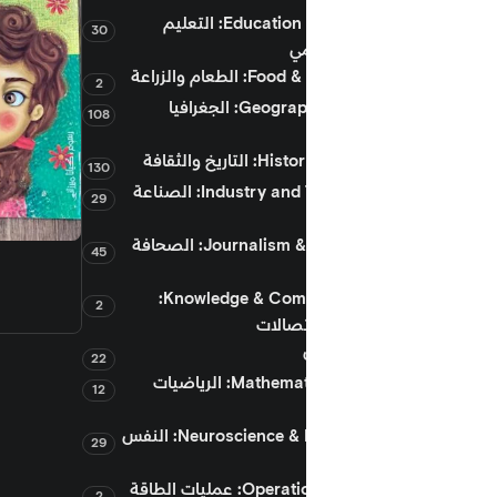
Education & Research: التعليم
30
مي
لطعام والزراعة
2
Geography & Travel: الجغرافيا
108
ريخ والثقافة
130
Industry and Technology: الصناعة
29
Journalism & Publishing: الصحافة
قراءة المزيد
بدونك ماما
45
الأدب المصور
Knowledge & Communication:
2
50.00
جنيه
تصالات
22
Mathematics & Logic: الرياضيات
12
Neuroscience & Psychology: النفس
29
عمليات الطاقة
2