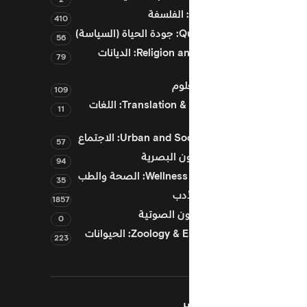
410
سياسة)
56
Religion and Theology: الديانات
79
109
Translation & Languages: اللغات
11
Urban and: الاجتماع
57
94
W: الصحة والطب
35
1857
0
Zoology & Environment: الحيوانات
223
ر