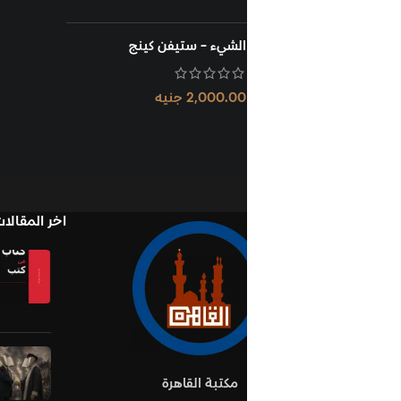
الشيء - ستيفن كينج
2,000.00
جنيه
اخر المقالات
Books in Book
نوفمبر 1, 2025
لا يوج
تعليقات
oks Establish Ideas
أكتوبر 10, 2025
لا يو
مكتبة القاهرة