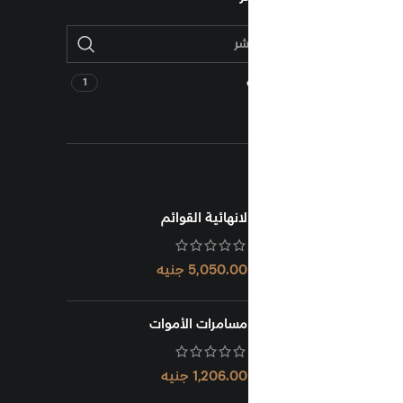
1
لانهائية القوائم
5,050.00
جنيه
مسامرات الأموات
1,206.00
جنيه