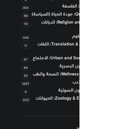
410
سياسة)
56
Religion and Theology: الديانات
79
109
Translation & Languages: اللغات
11
Urban and: الاجتماع
57
94
W: الصحة والطب
35
1857
0
Zoology & Environment: الحيوانات
223
ر