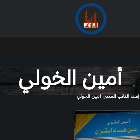
الأرشيف
من
 الخولي
خولي