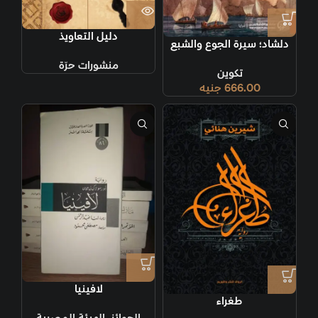
دليل التعاويذ
دلشاد؛ سيرة الجوع والشبع
منشورات حرّة
تكوين
666.00
جنيه
لافينيا
طغراء