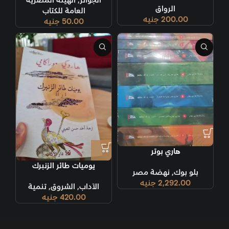
الجوائز
,
الهيئة المصرية
الرواق
العامة للكتاب
200.00
جنيه
50.00
جنيه
هاري بوتر
يوميات طائر الزنبرك
بلو بوك
,
نهضة مصر
2,292.00
جنيه
الآداب
,
الشروق
,
تنمية
420.00
جنيه